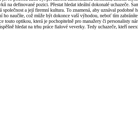
ků na definované pozici. Přestat hledat ideální dokonalé uchazeče. Sam
polečnost a její firemní kultura. To znamená, aby uznával podobné ho
atní ho naučíte, což může být dokonce vaší výhodou, neboť tím zabrán
e touto optikou, která je pochopitelně pro manažery či personalisty ná
pěšně hledat na trhu práce fialové veverky. Tedy uchazeče, kteří neexi