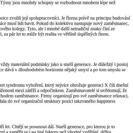
cíl. Týmy jsou mnohdy schopny se rozhodnout mnohem lépe než
ce zvolili její spolupracovníci. Je řízena právě na principu budování
ráce musí lidi bavit. Pokud do kolektivu nastupuje nový zaměstnanec,
ového kolegy. Tyto, ale i mnohé další netradiční znaky činí ze
 za pár let to může být realita ve většině úspěšných firem.
dy materiální podmínky jako u starší generace. Je důležitý i postoj
práce dává v dlouhodobém horizontu nějaký smysl a po tom smyslu se
et syndromu vyhoření, který nejvíce ohrožuje generaci X čili dnešní
ženosti mezi zátěží a odpočinkem. Zaměstnavatelé si uvědomují, že
dchodem zaměstnance. Firmy organizují pro své zaměstnance relaxaci,
la do své organizační struktury pozici takzvaného happiness
let. Chtějí se posunout dál. Starší generace, pro kterou je to
ní a zaměřit se i na jiné faktory než vhodné vzdělání, délku