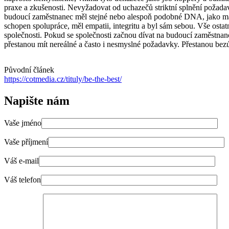
praxe a zkušenosti. Nevyžadovat od uchazečů striktní splnění požadav
budoucí zaměstnanec měl stejné nebo alespoň podobné DNA, jako má s
schopen spolupráce, měl empatii, integritu a byl sám sebou. Vše ost
společnosti. Pokud se společnosti začnou dívat na budoucí zaměstnanc
přestanou mít nereálné a často i nesmyslné požadavky. Přestanou bezús
Původní článek
https://cotmedia.cz/tituly/be-the-best/
N
apište nám
Vaše jméno
Vaše příjmení
Váš e-mail
Váš telefon