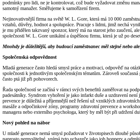
podmínky pro lidi, ne je kontrolovat, což bude vyžadovat změnu man
samotný manažer. Směřujeme k samořízení firem.
Nejinovativnější firma na světě W. L. Gore, která má 10 000 zaměstna
vztahů, důvěry, hodnot a spolupráce. Pracuje s lidmi, jimž nechá vyn
je mu přidělen takzvaný sponzor, který má na starost jeho zaučení, ale
společnosti W. L. Gore unikátní a úspěšnou firmu, která je už po dese
Mnohdy je důležitější, aby budoucí zaměstnanec měl stejné nebo al
Společenská odpovědnost
Mladá generace často hledá smysl práce a motivaci, odpověď na otázku
společnosti k jednotlivým společenským tématům. Zároveň současná ge
často ptá již při pohovorech.
Řada společností se začíná v rámci svých benefitů zaměřovat na podp
padesátníky. Syndrom vyhoření je jako infarkt duše a uzdravení nen
prevence je důležitá a příjemnější než řešení už vzniklých zdravotn
masáže a odpočinkové zóny, programy zdravotní prevence a workshopy
managera nebo externího psychologa, který by měl být při udržení d
Nový pohled na nábor
U mladé generace nemá smysl požadovat v životopisech dlouhé působení 
naprosto nemyslitelné, vnímá tyto uchazeče jako job hoppery a odmítá j