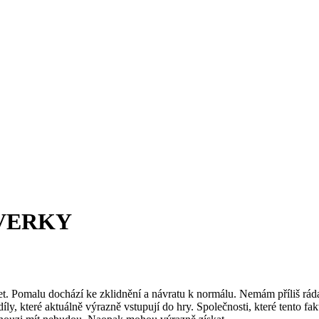
VERKY
t. Pomalu dochází ke zklidnění a návratu k normálu. Nemám příliš ráda tv
ly, které aktuálně výrazně vstupují do hry. Společnosti, které tento fa