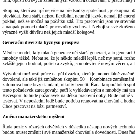
trhu, opustí od svých zaběhnutých vzorců a očekávání, o pracovníky
Skupina, která asi trpí nejvíce na předsudky společnosti, je skupina 
převládat. Jsou staří, nejsou flexibilní, neumějí jazyk, nemají již ene
poklad, než se možná na počátku zdá. Tito pracovníci jsou ve srovnán
a naopak pomoci mladší pracovníky vychovat. Nebojí se své zkušenos
výrazně vyšší důvěru než jejich mladší kolegové.
Generační diverzita byznysu prospívá
Mění se model, kdy mladá generace učí starší generaci, a to generaci
mnohdy těžké. Nebát se, že je někdo mladší lepší, než my sami, rozho
zvláště jejich hodnot, potřeb a zvyků, jsou otevřené novým věcem, a 
Vytvoření možnosti práce na půl úvazku, která je momentálně značn
dovolené, ale také již zmíněnou skupinu 50+. Kombinace zaměstnání s
z domova bude brzy standard, nikoliv benefit. Řada korporátních spol
tento požadavek zareagovaly, patří k vyhledávaným a mnohdy má tento
Bezesporu to bude požadavek na délku pracovní doby. Bude nutné v do
testovat. V neposlední řadě bude potřeba reagovat na chování a hodno
Chce pracovat na bázi partnerství.
Změna manažerského myšlení
Řada pozic v různých odvětvích v důsledku nástupu nových technolog
budou muset změnit i své manažerské chování a dovednosti. Dnes řada 