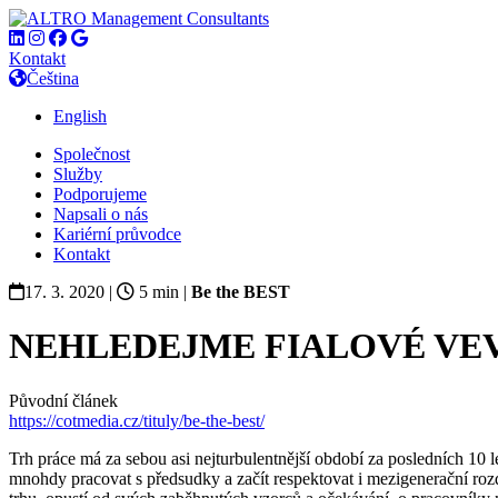
Kontakt
Čeština
English
Společnost
Služby
Podporujeme
Napsali o nás
Kariérní průvodce
Kontakt
17. 3. 2020 |
5
min
|
Be the BEST
NEHLEDEJME FIALOVÉ VE
Původní článek
https://cotmedia.cz/tituly/be-the-best/
Trh práce má za sebou asi nejturbulentnější období za posledních 10 le
mnohdy pracovat s předsudky a začít respektovat i mezigenerační rozdí