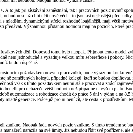
 nouzi mít nebudou. Naopak mohou výrazně získat.
50+. A to jak při získávání zaměstnání, tak i pracovních pozic uvnitř s
rgii, nebudou se už chtít učit nové věci – to jsou asi nejčastější předsu
í s mladšími dynamickými střelci rozhodně loajálnější, mají větší moti
ti předávat. Významnou přidanou hodnotu mají na pozicích, které pra
 Husákových dětí. Doposud tomu bylo naopak. Přijmout tento model zvlá
dně není jednoduché a vyžaduje velkou míru sebereflexe i pokory. Nicmé
tudíž budou úspěšné.
ě rostoucím požadavkem nových pracovníků, bude výraznou konkurenčn
tejně zaměřených kolegů, případně kolegů, kteří se budou doplňovat, 
ečností však s tímto požadavkem neumí stále pracovat a ztrácí zajímavé
 benefit pro uchazeče větší hodnotu než případné navýšení platu. Bud
bě automatizace a robotizace chodit do práce 5 dní v týdnu a na 8,5 
ty mladé generace. Práce již pro ni není cíl, ale cesta k prostředkům.
ií zanikne. Naopak řada nových pozic vznikne. S tímto trendem se bud
manažerů narazila na své limity. Již nebudou řídit své podřízené, ale 