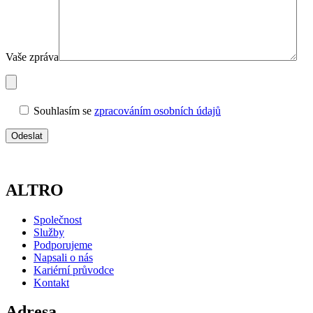
Vaše zpráva
Souhlasím se
zpracováním osobních údajů
A
LTRO
Společnost
Služby
Podporujeme
Napsali o nás
Kariérní průvodce
Kontakt
A
dresa