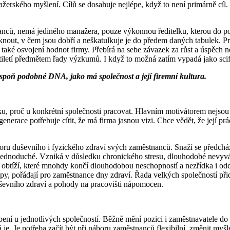
ažerského myšlení. Cílů se dosahuje nejlépe, když to není primárně 
nců, nemá jediného manažera, pouze výkonnou ředitelku, kterou do pozi
iknout, v čem jsou dobří a neškatulkuje je do předem daných tabulek. P
 také osvojení hodnot firmy. Přebírá na sebe závazek za růst a úspěch n
tiletí předmětem řady výzkumů. I když to možná zatím vypadá jako scifi,
espoň podobné DNA, jako má společnost a její firemní kultura.
, proč u konkrétní společnosti pracovat. Hlavním motivátorem nejsou vž
nerace potřebuje cítit, že má firma jasnou vizi. Chce vědět, že její 
oru duševního i fyzického zdraví svých zaměstnanců. Snaží se předcház
í jednoduché. Vzniká v důsledku chronického stresu, dlouhodobé nevyvá
ích obtíží, které mnohdy končí dlouhodobou neschopností a nezřídka i o
, pořádají pro zaměstnance dny zdraví. Řada velkých společností přida
uševního zdraví a pohody na pracovišti nápomocen.
u jednotlivých společností. Běžně mění pozici i zaměstnavatele do tří 
e. Je potřeba začít být při náboru zaměstnanců flexibilní, změnit myšle