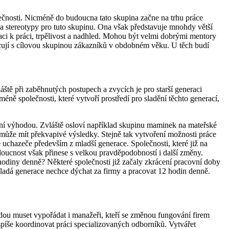
polečnosti. Nicméně do budoucna tato skupina začne na trhu práce
dky a stereotypy pro tuto skupinu. Ona však představuje mnohdy větší
vaci k práci, trpělivost a nadhled. Mohou být velmi dobrými mentory
cují s cílovou skupinou zákazníků v obdobném věku. U těch budí
ště při zaběhnutých postupech a zvycích je pro starší generaci
ně společnosti, které vytvoří prostředí pro sladění těchto generací,
í výhodou. Zvláště osloví například skupinu maminek na mateřské
může mít překvapivé výsledky. Stejně tak vytvoření možnosti práce
 uchazeče především z mladší generace. Společnosti, které již na
oucnost však přinese s velkou pravděpodobností i další změny.
hodiny denně? Některé společnosti již začaly zkrácení pracovní doby
 Mladá generace nechce dýchat za firmy a pracovat 12 hodin denně.
ou muset vypořádat i manažeři, kteří se změnou fungování firem
spíše koordinovat práci specializovaných odborníků. Vytvářet