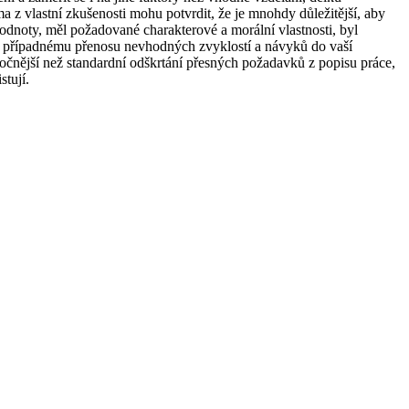
a z vlastní zkušenosti mohu potvrdit, že je mnohdy důležitější, aby
dnoty, měl požadované charakterové a morální vlastnosti, byl
íte případnému přenosu nevhodných zvyklostí a návyků do vaší
ročnější než standardní odškrtání přesných požadavků z popisu práce,
stují.