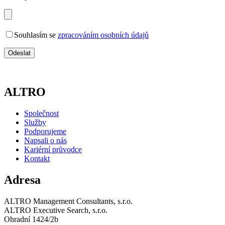
Souhlasím se
zpracováním osobních údajů
A
LTRO
Společnost
Služby
Podporujeme
Napsali o nás
Kariérní průvodce
Kontakt
A
dresa
ALTRO Management Consultants, s.r.o.
ALTRO Executive Search, s.r.o.
Ohradní 1424/2b