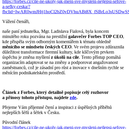
https://forbes.cz/cile-ne-ukoly-jak-meni-sve-mysleni-nejlepsi-sefove-
a-sefky-ceska/?
fbclid=IwAR0wmJHtj1hoCl2bZ0vDVhuABt8X_fSBrLo3sUSD
Vážení čtenáři,
naše paní jednatelka, Mgr. Ladislava Fialová, byla koncem
minulého roku pozvána na prestižní
galavečer Forbes TOP CEO
,
kde přispěla svým odborným komentářem k tématu ohledně
měnícího se mindsetu českých CEO
. Ve svém projevu zdůraznila
důležitost transformace firemní kultury, kde klíčovým prvkem
úspěchu je změna myšlení
z úkolů na cíle
. Tento přístup pomáhá
organizacím adaptovat se na změny a podporovat angažovanost
zaměstnanců, což je zásadní pro růst a inovace v dnešním rychle se
měnícím podnikatelském prostředí.
Článek z Forbes, který detailně popisuje celý rozhovor
a přínosy tohoto přístupu, najdete
zde
.
Přejeme Vám příjemné čtení a inspiraci z úspěšných příběhů
nejlepších šéfů a šéfek v Česku.
Původní článek
https://forbes.cz/cile-ne-ukoly-jak-meni-sve-mysleni-nejlepsi-sefove-