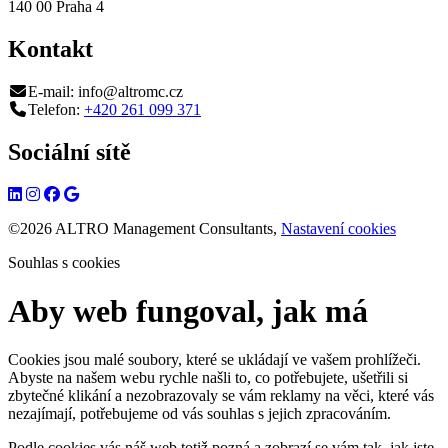
140 00 Praha 4
K
ontakt
E-mail:
info@altromc.cz
Telefon:
+420 261 099 371
Sociální sítě
©2026 ALTRO Management Consultants,
Nastavení cookies
Souhlas s cookies
Aby web fungoval, jak má
Cookies jsou malé soubory, které se ukládají ve vašem prohlížeči.
Abyste na našem webu rychle našli to, co potřebujete, ušetřili si
zbytečné klikání a nezobrazovaly se vám reklamy na věci, které vás
nezajímají, potřebujeme od vás souhlas s jejich zpracováním.
Podle cookies vás náš web totiž pozná a zobrazí se vám tak, jak jste