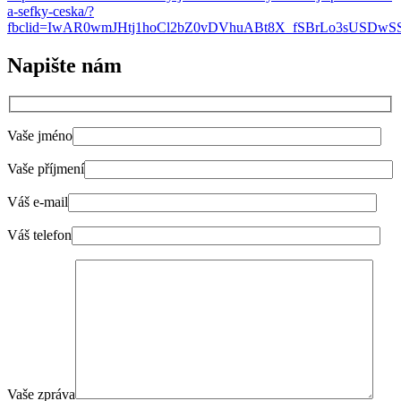
a-sefky-ceska/?
fbclid=IwAR0wmJHtj1hoCl2bZ0vDVhuABt8X_fSBrLo3sUSD
N
apište nám
Vaše jméno
Vaše příjmení
Váš e-mail
Váš telefon
Vaše zpráva