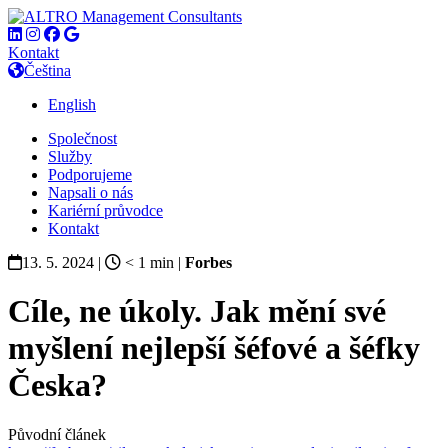
Kontakt
Čeština
English
Společnost
Služby
Podporujeme
Napsali o nás
Kariérní průvodce
Kontakt
13. 5. 2024 |
< 1
min
|
Forbes
Cíle, ne úkoly. Jak mění své
myšlení nejlepší šéfové a šéfky
Česka?
Původní článek